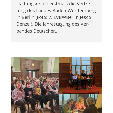
stal­tungs­ort ist erst­mals die Ver­tre­
tung des Lan­des Baden-Würt­tem­berg
in Ber­lin (Foto: © LVBW­Ber­lin Jesco
Den­zel). Die Jah­res­ta­gung des Ver­
ban­des Deutscher…