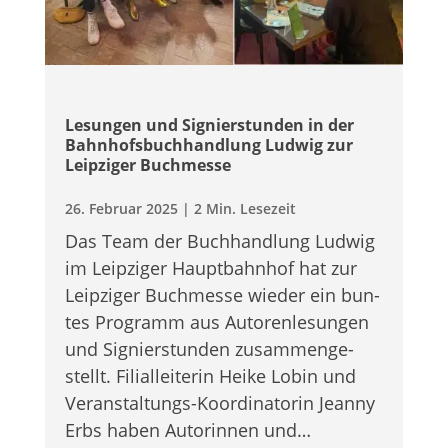
Lesun­gen und Signier­stun­den in der
Bahn­hofs­buch­hand­lung Lud­wig zur
Leip­zi­ger Buchmesse
26. Februar 2025
|
2 Min. Lesezeit
Das Team der Buch­hand­lung Lud­wig
im Leip­zi­ger Haupt­bahn­hof hat zur
Leip­zi­ger Buch­messe wie­der ein bun­
tes Pro­gramm aus Autoren­le­sun­gen
und Signier­stun­den zusam­men­ge­
stellt. Fili­al­lei­te­rin Heike Lobin und
Ver­an­stal­tungs-Koor­di­na­to­rin Jeanny
Erbs haben Autorin­nen und…