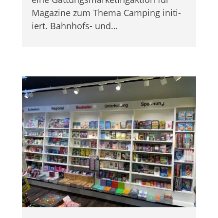
Maga­zine zum Thema Cam­ping initi­
iert. Bahn­hofs- und…