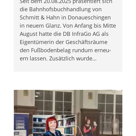
Seit dem 20.08.2025 prä­sen­tiert sich
die Bahn­hofs­buch­hand­lung von
Schmitt & Hahn in Donau­eschin­gen
in neuem Glanz. Von Anfang bis Mitte
August hatte die DB InfraGo AG als
Eigen­tü­me­rin der Geschäfts­räume
den Fuß­bo­den­be­lag rundum erneu­
ern las­sen. Zusätz­lich wurde…