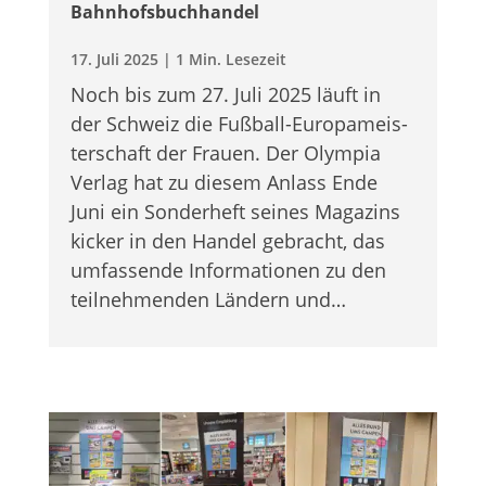
Bahnhofsbuchhandel
17. Juli 2025
|
1 Min. Lesezeit
Noch bis zum 27. Juli 2025 läuft in
der Schweiz die Fuß­ball-Euro­pa­meis­
ter­schaft der Frauen. Der Olym­pia
Ver­lag hat zu die­sem Anlass Ende
Juni ein Son­der­heft sei­nes Maga­zins
kicker in den Han­del gebracht, das
umfas­sende Infor­ma­tio­nen zu den
teil­neh­men­den Län­dern und…