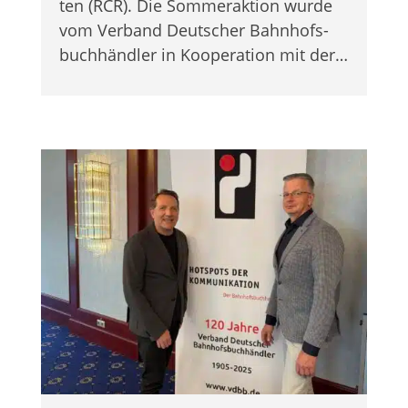
ten (RCR). Die Som­mer­ak­tion wurde
vom Ver­band Deut­scher Bahnhofs­
buchhändler in Koope­ra­tion mit der…