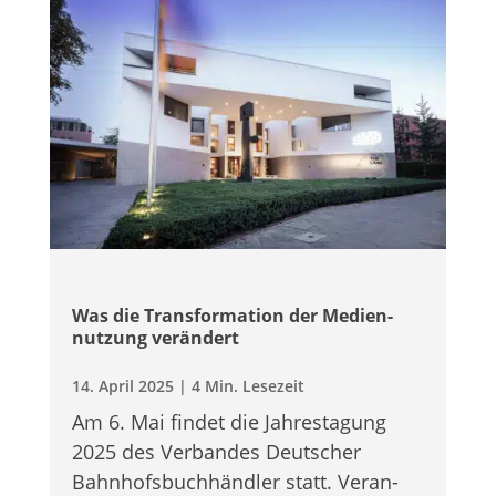
Was die Trans­for­ma­tion der Medi­en­
nut­zung verändert
14. April 2025
|
4 Min. Lesezeit
Am 6. Mai fin­det die Jah­res­ta­gung
2025 des Ver­ban­des Deut­scher
Bahnhofs­buchhändler statt. Ver­an­