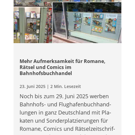
Mehr Auf­merk­sam­keit für Romane,
Rät­sel und Comics im
Bahnhofsbuchhandel
23. Juni 2025
|
2 Min. Lesezeit
Noch bis zum 29. Juni 2025 wer­ben
Bahn­hofs- und Flug­ha­fen­buch­hand­
lun­gen in ganz Deutsch­land mit Pla­
ka­ten und Son­der­plat­zie­run­gen für
Romane, Comics und Rät­sel­zeit­schrif­