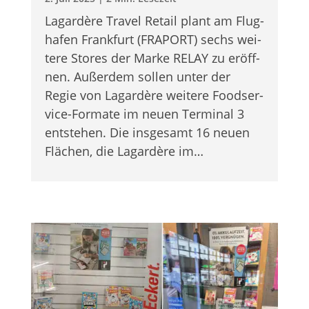
Lag­ar­dère Tra­vel Retail plant am Flug­
ha­fen Frank­furt (FRAPORT) sechs wei­
tere Stores der Marke RELAY zu eröff­
nen. Außer­dem sol­len unter der
Regie von Lag­ar­dère wei­tere Food­ser­
vice-For­mate im neuen Ter­mi­nal 3
ent­ste­hen. Die ins­ge­samt 16 neuen
Flä­chen, die Lag­ar­dère im…