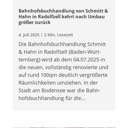
Bahn­hofs­buch­hand­lung von Schmitt &
Hahn in Radolf­zell kehrt nach Umbau
grö­ßer zurück
4. Juli 2025
|
2 Min. Lesezeit
Die Bahn­hofs­buch­hand­lung Schmitt
& Hahn in Radolf­zell (Baden-Würt­
tem­berg) wird ab dem 04.07.2025 in
die neuen, voll­stän­dig reno­vierte und
auf rund 100qm deut­lich ver­grö­ßerte
Räum­lich­kei­ten umzie­hen. In der
Stadt am Boden­see war die Bahn­
hofs­buch­hand­lung für die…