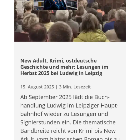
New Adult, Krimi, ost­deut­sche
Geschichte und mehr: Lesun­gen im
Herbst 2025 bei Lud­wig in Leipzig
15. August 2025
|
3 Min. Lesezeit
Ab Sep­tem­ber 2025 lädt die Buch­
hand­lung Lud­wig im Leip­zi­ger Haupt­
bahn­hof wie­der zu Lesun­gen und
Signier­stun­den ein. Die the­ma­ti­sche
Band­breite reicht von Krimi bis New
Adult, vom his­to­ri­schen Roman bis zu