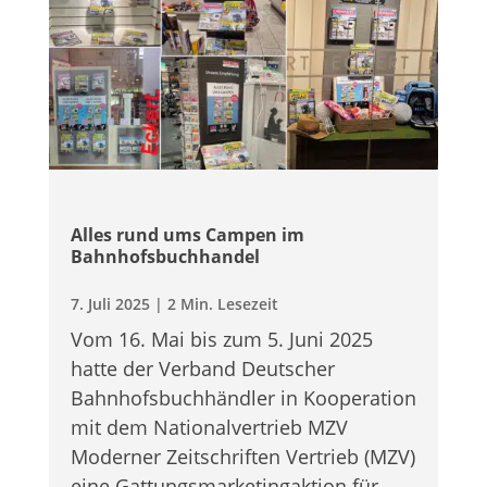
Alles rund ums Cam­pen im
Bahnhofsbuchhandel
7. Juli 2025
|
2 Min. Lesezeit
Vom 16. Mai bis zum 5. Juni 2025
hatte der Ver­band Deut­scher
Bahnhofs­buchhändler in Koope­ra­tion
mit dem Natio­nal­ver­trieb MZV
Moder­ner Zeit­schrif­ten Ver­trieb (MZV)
eine Gat­tungs­mar­ke­ting­ak­tion für