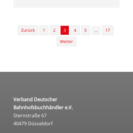
Zurück
1
2
3
4
5
17
…
Wei­ter
Verband Deutscher
Bahnhofsbuchhändler e.V.
Sternstraße 67
40479 Düsseldorf