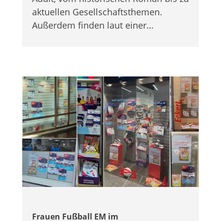
aktu­el­len Gesell­schafts­the­men.
Außer­dem fin­den laut einer…
Frauen Fuß­ball EM im