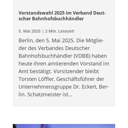
Vor­stands­wahl 2025 im Ver­band Deut­
scher Bahnhofsbuchhändler
5. Mai 2025
|
2 Min. Lesezeit
Ber­lin, den 5. Mai 2025. Die Mit­glie­
der des Ver­ban­des Deut­scher
Bahnhofs­buchhändler (VDBB) haben
heute ihren amtie­ren­den Vor­stand im
Amt bestä­tigt. Vor­sit­zen­der bleibt
Tors­ten Löff­ler, Geschäfts­füh­rer der
Unter­neh­mens­gruppe Dr. Eckert, Ber­
lin. Schatz­meis­ter ist…