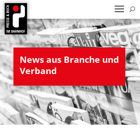
News aus Bran­che und
Verband