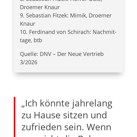
Droe­mer Knaur
9. Sebas­tian Fit­zek: Mimik, Droe­mer
Knaur
10. Fer­di­nand von Schi­rach: Nach­mit­
tage, btb
Quelle: DNV – Der Neue Ver­trieb
3/2026
„Ich könnte jah­re­lang
zu Hause sit­zen und
zufrie­den sein. Wenn