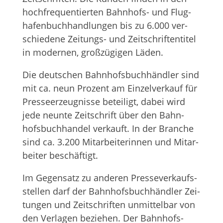
hoch­fre­quen­tier­ten Bahn­hofs- und Flug­
ha­fen­buch­hand­lun­gen bis zu 6.000 ver­
schie­dene Zei­tungs- und Zeit­schrif­ten­ti­tel
in moder­nen, groß­zü­gi­gen Läden.
Die deut­schen Bahnhofs­buchhändler sind
mit ca. neun Pro­zent am Ein­zel­ver­kauf für
Pres­se­er­zeug­nisse betei­ligt, dabei wird
jede neunte Zeit­schrift über den Bahn­
hofs­buch­han­del ver­kauft. In der Bran­che
sind ca. 3.200 Mit­ar­bei­te­rin­nen und Mit­ar­
bei­ter beschäftigt.
Im Gegen­satz zu ande­ren Pres­se­ver­kaufs­
stel­len darf der Bahnhofs­buchhändler Zei­
tun­gen und Zeit­schrif­ten unmit­tel­bar von
den Ver­la­gen bezie­hen. Der Bahn­hofs­