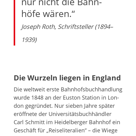
nur nicht die Bahn­
höfe wären.“
Joseph Roth, Schrift­stel­ler (1894–
1939)
Die Wur­zeln lie­gen in England
Die welt­weit erste Bahn­hofs­buch­hand­lung
wurde 1848 an der Eus­ton Sta­tion in Lon­
don gegrün­det. Nur sie­ben Jahre spä­ter
eröff­nete der Uni­ver­si­täts­buch­händ­ler
Carl Schmitt im Hei­del­ber­ger Bahn­hof ein
Geschäft für „Rei­se­li­te­ra­lien“ – die Wiege