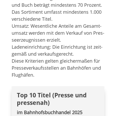
und Buch beträgt min­des­tens 70 Pro­zent.
Das Sor­ti­ment umfasst min­des­tens 1.000
ver­schie­dene Titel.
Umsatz: Wesent­li­che Anteile am Gesamt­
um­satz wer­den mit dem Ver­kauf von Pres­
se­er­zeug­nis­sen erzielt.
Laden­ein­rich­tung: Die Ein­rich­tung ist zeit­
ge­mäß und ver­kaufs­ge­recht.
Diese Kri­te­rien gel­ten glei­cher­ma­ßen für
Pres­se­ver­kaufs­stel­len an Bahn­hö­fen und
Flughäfen.
Top 10 Titel (Presse und
pressenah)
im Bahn­hofs­buch­han­del 2025