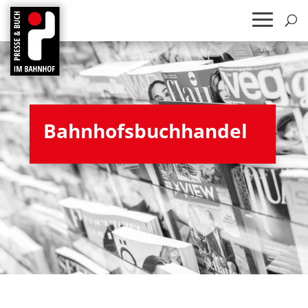
Bahn­hofs­buch­han­del