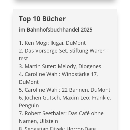
Top 10 Bücher
im Bahn­hofs­buch­han­del 2025
1. Ken Mogi: Iki­gai, DuMont
2. Das Vor­sorge-Set, Stif­tung Waren­
test
3. Mar­tin Suter: Melody, Dio­ge­nes
4. Caro­line Wahl: Wind­stärke 17,
DuMont
5. Caro­line Wahl: 22 Bah­nen, DuMont
6. Jochen Gutsch, Maxim Leo: Fran­kie,
Pen­guin
7. Robert See­tha­ler: Das Café ohne
Namen, Ull­stein
8. Sebas­tian Fit­zek: Hor­ror-Date,