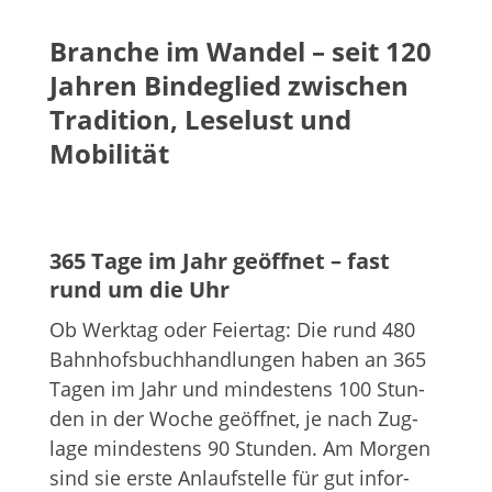
Bran­che im
Wan­del
– seit 120
Jah­ren Bin­de­glied zwi­schen
Tra­di­tion, Lese­lust und
Mobilität
365 Tage im Jahr geöff­net – fast
rund um die Uhr
Ob Werk­tag oder Fei­er­tag: Die rund 480
Bahn­hofs­buch­hand­lun­gen haben an 365
Tagen im Jahr und min­des­tens 100 Stun­
den in der Woche geöff­net, je nach Zug­
lage min­des­tens 90 Stun­den. Am Mor­gen
sind sie erste Anlauf­stelle für gut infor­