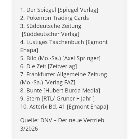
Der Spie­gel [Spie­gel Verlag]
Poke­mon Tra­ding Cards
Süd­deut­sche Zei­tung
[Süd­deut­scher Verlag]
Lus­ti­ges Taschen­buch [Egmont
Ehapa]
Bild (Mo.-Sa.) [Axel Springer]
Die Zeit [Zeit­ver­lag]
Frank­fur­ter All­ge­meine Zei­tung
(Mo.-Sa.) [Ver­lag FAZ]
Bunte [Hubert Burda Media]
Stern [RTL/ Gru­ner + Jahr ]
Aste­rix Bd. 41 [Egmont Ehapa]
Quelle: DNV – Der neue Ver­trieb
3/2026