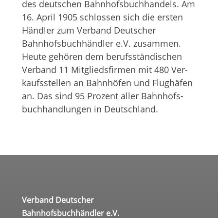
des deut­schen Bahn­hofs­buch­han­dels. Am
16. April 1905 schlos­sen sich die ers­ten
Händ­ler zum Ver­band Deut­scher
Bahnhofs­buchhändler e.V. zusam­men.
Heute gehö­ren dem berufs­stän­di­schen
Ver­band 11 Mit­glieds­fir­men mit 480 Ver­
kaufs­stel­len an Bahn­hö­fen und Flug­hä­fen
an. Das sind 95 Pro­zent aller Bahn­hofs­
buch­hand­lun­gen in Deutschland.
Verband Deutscher
Bahnhofsbuchhändler e.V.