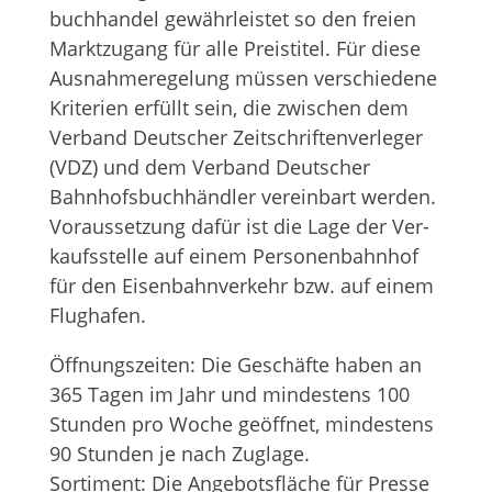
buch­han­del gewähr­leis­tet so den freien
Markt­zu­gang für alle Preis­ti­tel. Für diese
Aus­nah­me­re­ge­lung müs­sen ver­schie­dene
Kri­te­rien erfüllt sein, die zwi­schen dem
Ver­band Deut­scher Zeit­schrif­ten­ver­le­ger
(VDZ) und dem Ver­band Deut­scher
Bahnhofs­buchhändler ver­ein­bart wer­den.
Vor­aus­set­zung dafür ist die Lage der Ver­
kaufs­stelle auf einem Per­so­nen­bahn­hof
für den Eisen­bahn­ver­kehr bzw. auf einem
Flughafen.
Öff­nungs­zei­ten: Die Geschäfte haben an
365 Tagen im Jahr und min­des­tens 100
Stun­den pro Woche geöff­net, min­des­tens
90 Stun­den je nach Zug­lage.
Sor­ti­ment: Die Ange­bots­flä­che für Presse