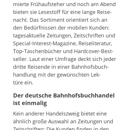
mierte Früh­auf­ste­her und noch am Abend
bie­ten sie Lese­stoff für eine lange Rei­se­
nacht. Das Sor­ti­ment ori­en­tiert sich an
den Bedürf­nis­sen der mobi­len Kun­den:
tages­ak­tu­elle Zei­tun­gen, Zeit­schrif­ten und
Spe­cial-Inte­rest-Maga­zine, Rei­se­li­te­ra­tur,
Top-Taschen­bü­cher und Hard­co­ver-Best­
sel­ler. Laut einer Umfrage deckt sich jeder
dritte Rei­sende in einer Bahn­hofs­buch­
hand­lung mit der gewünsch­ten Lek­
türe ein.
Der deut­sche Bahn­hofs­buch­han­del
ist einmalig
Kein ande­rer Han­dels­zweig bie­tet eine
ähn­lich große Aus­wahl an Zei­tun­gen und
Zeit­schrif­ten: Die Kun­den fin­den in den