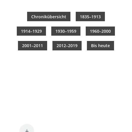
Chro­nik­über­sicht
1835–1913
1914–1929
1930–1959
1960–2000
2001–2011
2012–2019
Bis heute
1835
Foto: DB Museum Nürnberg
L
Die Dampf­lok
„Adler“