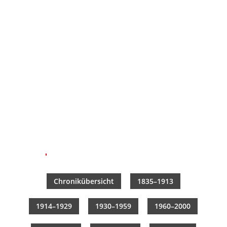
gen zur Pres­se­zen­sur,
der Öff­nungs­zei­ten an
Sonn­ta­gen, Pro­bleme
mit der Eisen­bahn­ver­
wal­tung sind der Anlass
zum Zusam­men­schluss.
Bis zum Ers­ten Welt­
krieg gehö­ren auch Fir­
men aus Öster­reich und
Ungarn dem Ver­ein an.
Chro­nik­über­sicht
1835–1913
1914–1929
1930–1959
1960–2000