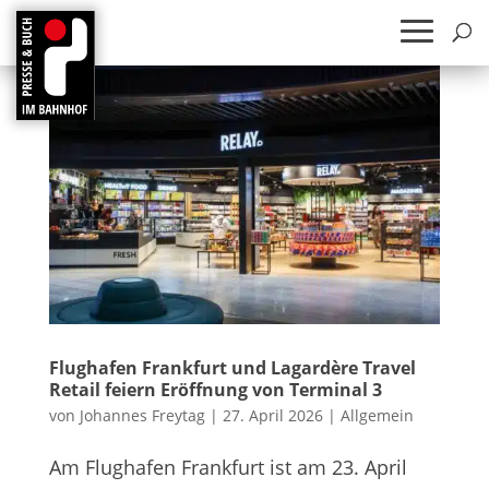
Flug­ha­fen Frank­furt und Lag­ar­dère Tra­vel
Retail fei­ern Eröff­nung von Ter­mi­nal 3
von
Johannes Freytag
|
27. April 2026
|
Allgemein
Am Flug­ha­fen Frank­furt ist am 23. April