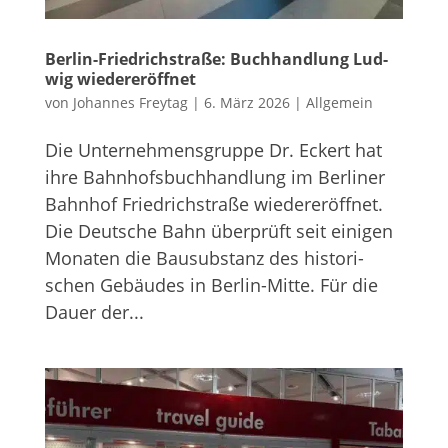
Ber­lin-Fried­rich­straße: Buch­hand­lung Lud­
wig wiedereröffnet
von
Johannes Freytag
|
6. März 2026
|
Allgemein
Die Unter­neh­mens­gruppe Dr. Eckert hat
ihre Bahn­hofs­buch­hand­lung im Ber­li­ner
Bahn­hof Fried­rich­straße wie­der­eröff­net.
Die Deut­sche Bahn über­prüft seit eini­gen
Mona­ten die Bau­sub­stanz des his­to­ri­
schen Gebäu­des in Ber­lin-Mitte. Für die
Dauer der...