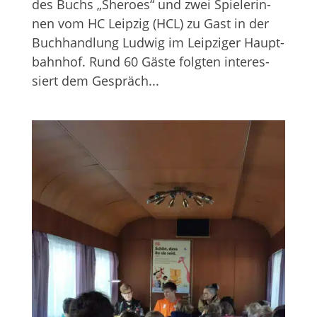
des Buchs „She­roes“ und zwei Spie­le­rin­
nen vom HC Leip­zig (HCL) zu Gast in der
Buch­hand­lung Lud­wig im Leip­zi­ger Haupt­
bahn­hof. Rund 60 Gäste folg­ten inter­es­
siert dem Gespräch...