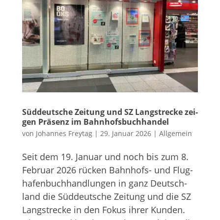
Süd­deut­sche Zei­tung und SZ Lang­stre­cke zei­
gen Prä­senz im Bahnhofsbuchhandel
von
Johannes Freytag
|
29. Januar 2026
|
Allgemein
Seit dem 19. Januar und noch bis zum 8.
Februar 2026 rücken Bahn­hofs- und Flug­
ha­fen­buch­hand­lun­gen in ganz Deutsch­
land die Süd­deut­sche Zei­tung und die SZ
Lang­stre­cke in den Fokus ihrer Kun­den.