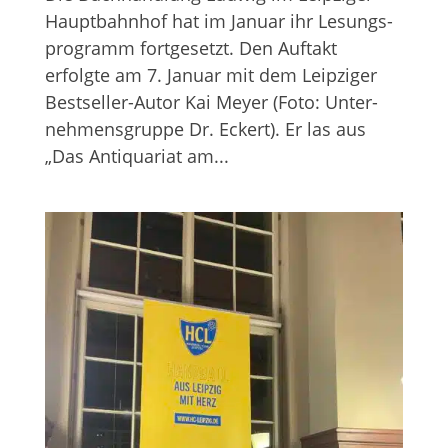
Haupt­bahn­hof hat im Januar ihr Lesungs­
pro­gramm fort­ge­setzt. Den Auf­takt
erfolgte am 7. Januar mit dem Leip­zi­ger
Best­sel­ler-Autor Kai Meyer (Foto: Unter­
neh­mens­gruppe Dr. Eckert). Er las aus
„Das Anti­qua­riat am...