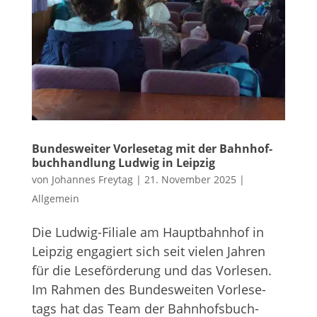
Bun­des­wei­ter Vor­le­se­tag mit der Bahn­hof­
buch­hand­lung Lud­wig in Leipzig
von
Johannes Freytag
|
21. November 2025
|
Allgemein
Die Lud­wig-Filiale am Haupt­bahn­hof in
Leip­zig enga­giert sich seit vie­len Jah­ren
für die Lese­för­de­rung und das Vor­le­sen.
Im Rah­men des Bun­des­wei­ten Vor­le­se­
tags hat das Team der Bahn­hofs­buch­