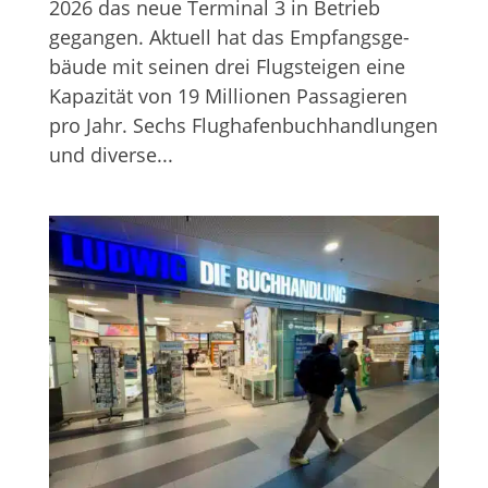
2026 das neue Ter­mi­nal 3 in Betrieb
gegan­gen. Aktu­ell hat das Emp­fangs­ge­
bäude mit sei­nen drei Flug­stei­gen eine
Kapa­zi­tät von 19 Mil­lio­nen Pas­sa­gie­ren
pro Jahr. Sechs Flug­ha­fen­buch­hand­lun­gen
und diverse...