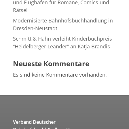
und Flug­hä­fen für Romane, Comics und
Rätsel
Moder­ni­sierte Bahn­hofs­buch­hand­lung in
Dresden-Neustadt
Schmitt & Hahn ver­leiht Kin­der­buch­preis
“Hei­del­ber­ger Lean­der” an Katja Brandis
Neueste Kommentare
Es sind keine Kommentare vorhanden.
Verband Deutscher