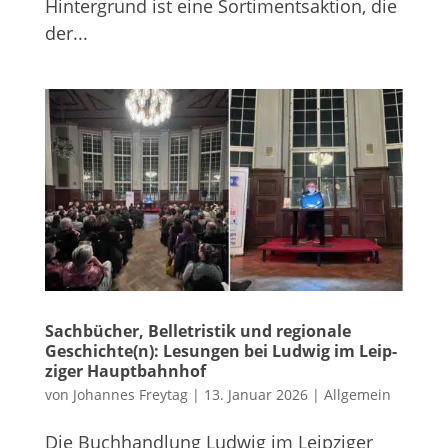
Hin­ter­grund ist eine Sor­ti­ments­ak­tion, die
der...
Sach­bü­cher, Bel­le­tris­tik und regio­nale
Geschichte(n): Lesun­gen bei Lud­wig im Leip­
zi­ger Hauptbahnhof
von
Johannes Freytag
|
13. Januar 2026
|
Allgemein
Die Buch­hand­lung Lud­wig im Leip­zi­ger