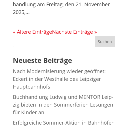
hand­lung am Frei­tag, den 21. Novem­ber
2025,...
« Ältere Einträge
Nächste Einträge »
Suchen
Neueste Beiträge
Nach Moder­ni­sie­rung wie­der geöff­net:
Eckert in der West­halle des Leip­zi­ger
Hauptbahnhofs
Buch­hand­lung Lud­wig und MENTOR Leip­
zig bie­ten in den Som­mer­fe­rien Lesun­gen
für Kin­der an
Erfolg­rei­che Som­mer-Aktion in Bahn­hö­fen