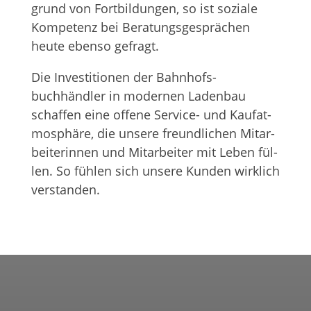
grund von Fort­bil­dun­gen, so ist soziale
Kom­pe­tenz bei Bera­tungs­ge­sprä­chen
heute ebenso gefragt.
Die Inves­ti­tio­nen der Bahnhofs­
buchhändler in moder­nen Laden­bau
schaf­fen eine offene Ser­vice- und Kauf­at­
mo­sphäre, die unsere freund­li­chen Mit­ar­
bei­te­rin­nen und Mit­ar­bei­ter mit Leben fül­
len. So füh­len sich unsere Kun­den wirk­lich
verstanden.