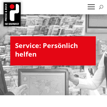
Ser­vice: Per­sön­lich
helfen