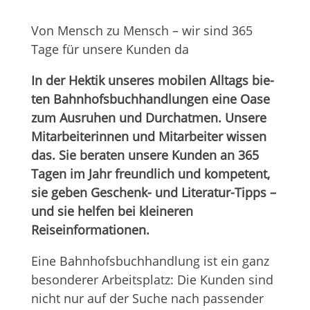
Von Mensch zu Mensch – wir sind 365
Tage für unsere Kun­den da
In der Hek­tik unse­res mobi­len All­tags bie­
ten Bahn­hofs­buch­hand­lun­gen eine Oase
zum Aus­ru­hen und Durch­at­men. Unsere
Mit­ar­bei­te­rin­nen und Mit­ar­bei­ter wis­sen
das. Sie bera­ten unsere Kun­den an 365
Tagen im Jahr freund­lich und kom­pe­tent,
sie geben Geschenk- und Lite­ra­tur-Tipps –
und sie hel­fen bei klei­ne­ren
Reiseinformationen.
Eine Bahn­hofs­buch­hand­lung ist ein ganz
beson­de­rer Arbeits­platz: Die Kun­den sind
nicht nur auf der Suche nach pas­sen­der