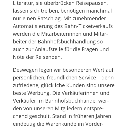
Lite­ra­tur, sie über­brü­cken Rei­se­pau­sen,
las­sen sich trei­ben, benö­ti­gen manch­mal
nur einen Rat­schlag. Mit zuneh­men­der
Auto­ma­ti­sie­rung des Bahn-Ticket­ver­kaufs
wer­den die Mit­ar­bei­te­rin­nen und Mit­ar­
bei­ter der Bahn­hofs­buch­hand­lung so
auch zur Anlauf­stelle für die Fra­gen und
Nöte der Reisenden.
Des­we­gen legen wir beson­de­ren Wert auf
per­sön­li­chen, freund­li­chen Ser­vice – denn
zufrie­dene, glück­li­che Kun­den sind unsere
beste Wer­bung. Die Ver­käu­fe­rin­nen und
Ver­käu­fer im Bahn­hofs­buch­han­del wer­
den von unse­ren Mit­glie­dern ent­spre­
chend geschult. Stand in frü­he­ren Jah­ren
ein­deu­tig die Waren­kunde im Vor­der­