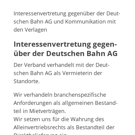
Inter­es­sen­ver­tre­tung gegen­über der Deut­
schen Bahn AG und Kom­mu­ni­ka­tion mit
den Verlagen
Inter­es­sen­ver­tre­tung gegen­
über der Deut­schen Bahn AG
Der Ver­band ver­han­delt mit der Deut­
schen Bahn AG als Ver­mie­te­rin der
Standorte.
Wir ver­han­deln bran­chen­spe­zi­fi­sche
Anfor­de­run­gen als all­ge­mei­nen Bestand­
teil in Miet­ver­trä­gen.
Wir set­zen uns für die Wah­rung des
Allein­ver­triebs­rechts als Bestand­teil der