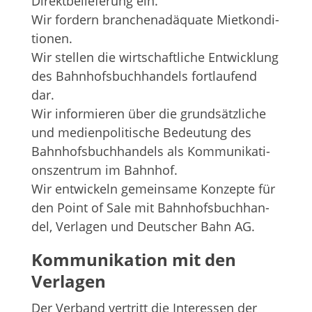
Direkt­be­lie­fe­rung ein.
Wir for­dern bran­chen­ad­äquate Miet­kon­di­
tio­nen.
Wir stel­len die wirt­schaft­li­che Ent­wick­lung
des Bahn­hofs­buch­han­dels fort­lau­fend
dar.
Wir infor­mie­ren über die grund­sätz­li­che
und medi­en­po­li­ti­sche Bedeu­tung des
Bahn­hofs­buch­han­dels als Kom­mu­ni­ka­ti­
ons­zen­trum im Bahn­hof.
Wir ent­wi­ckeln gemein­same Kon­zepte für
den Point of Sale mit Bahn­hofs­buch­han­
del, Ver­la­gen und Deut­scher Bahn AG.
Kom­mu­ni­ka­tion mit den
Verlagen
Der Ver­band ver­tritt die Inter­es­sen der