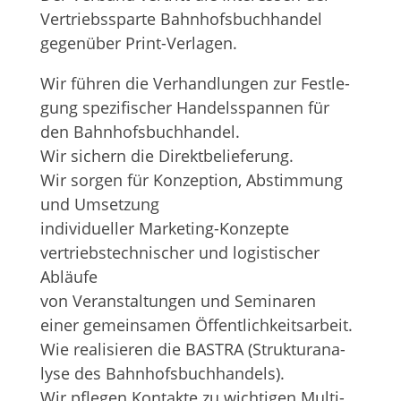
Ver­triebs­sparte Bahn­hofs­buch­han­del
gegen­über Print-Verlagen.
Wir füh­ren die Ver­hand­lun­gen zur Fest­le­
gung spe­zi­fi­scher Han­dels­span­nen für
den Bahn­hofs­buch­han­del.
Wir sichern die Direkt­be­lie­fe­rung.
Wir sor­gen für Kon­zep­tion, Abstim­mung
und Umset­zung
indi­vi­du­el­ler Mar­ke­ting-Kon­zepte
ver­triebs­tech­ni­scher und logis­ti­scher
Abläufe
von Ver­an­stal­tun­gen und Semi­na­ren
einer gemein­sa­men Öffent­lich­keits­ar­beit.
Wie rea­li­sie­ren die BASTRA (Struk­tur­ana­
lyse des Bahn­hofs­buch­han­dels).
Wir pfle­gen Kon­takte zu wich­ti­gen Mul­ti­