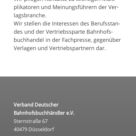
pli­ka­to­ren und Mei­nungs­füh­rern der Ver­
lags­bran­che.
Wir stel­len die Inter­es­sen des Berufs­stan­
des und der Ver­triebs­sparte Bahn­hofs­
buch­han­del in der Fach­presse, gegen­über
Ver­la­gen und Ver­triebs­part­nern dar.
Verband Deutscher
Bahnhofsbuchhändler e.V.
Sternstraße 67
40479 Düsseldorf