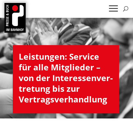
Leis­tun­gen: Ser­vice
für alle Mit­glie­der –
von der Inter­es­sen­ver­
tre­tung bis zur
Vertragsverhandlung