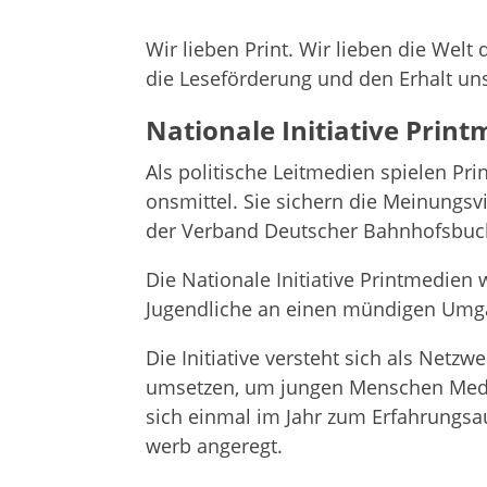
Wir lie­ben Print. Wir lie­ben die Welt
die Lese­för­de­rung und den Erhalt unse­
Natio­nale Initia­tive Prin
Als poli­ti­sche Leit­me­dien spie­len Pri
ons­mit­tel. Sie sichern die Mei­nungs­v
der Ver­band Deut­scher Bahnhofs­buchhä
Die Natio­nale Initia­tive Print­me­die
Jugend­li­che an einen mün­di­gen Umga
Die Initia­tive ver­steht sich als Netz­w
umset­zen, um jun­gen Men­schen Medi­en­
sich ein­mal im Jahr zum Erfah­rungs­au
werb angeregt.