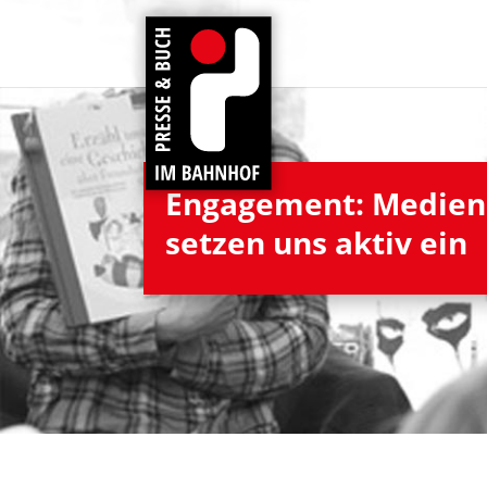
Enga­ge­ment: Medi­en­
set­zen uns aktiv ein