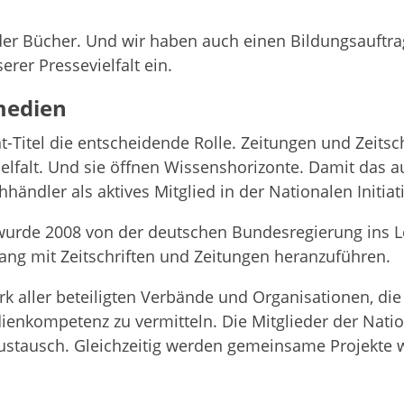
 der Bücher. Und wir haben auch einen Bil­dungs­auf­trag
rer Pres­se­viel­falt ein.
tmedien
nt-Titel die ent­schei­dende Rolle. Zei­tun­gen und Zeit­sch
iel­falt. Und sie öff­nen Wis­sens­ho­ri­zonte. Damit das a
ndler als akti­ves Mit­glied in der Natio­na­len Initia­
n wurde 2008 von der deut­schen Bun­des­re­gie­rung ins L
ng mit Zeit­schrif­ten und Zei­tun­gen heranzuführen.
erk aller betei­lig­ten Ver­bände und Orga­ni­sa­tio­nen, d
kom­pe­tenz zu ver­mit­teln. Die Mit­glie­der der Natio­na
s­tausch. Gleich­zei­tig wer­den gemein­same Pro­jekte wi