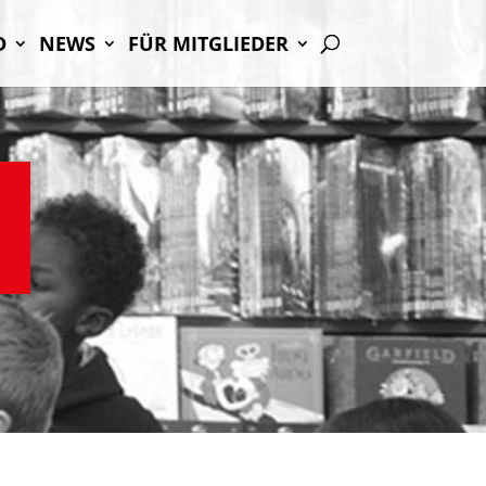
D
NEWS
FÜR MIT­GLIE­DER