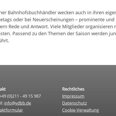
scher Bahnhofs­buchhändler wecken auch in ihren eige­nen
se­tags oder bei Neu­erschei­nun­gen – pro­mi­nente und
lern Rede und Ant­wort. Viele Mit­glie­der orga­ni­sie­ren
ins­ten. Pas­send zu den The­men der Sai­son wer­den j
ührt.
akt
Rechtliches
 +49 (0)211 - 49 15 987
Impressum
il:
info@vdbb.de
Datenschutz
aktformular
Cookie-Verwaltung