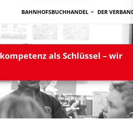
BAHN­HOFS­BUCH­HAN­DEL
DER VER­BAN
kom­pe­tenz als Schlüs­sel – wir