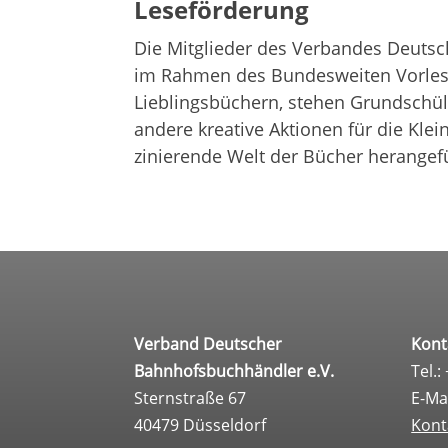
Lese­för­de­rung
Die Mit­glie­der des Ver­ban­des Deut­
im Rah­men des Bun­des­wei­ten Vor­le­
Lieb­lings­bü­chern, ste­hen Grund­schü­
andere krea­tive Aktio­nen für die Kle
zi­nie­rende Welt der Bücher herangef
Verband Deutscher
Kont
Bahnhofsbuchhändler e.V.
Tel.:
Sternstraße 67
E-Ma
40479 Düsseldorf
Kont