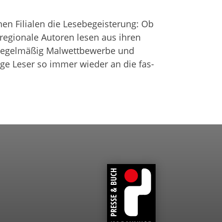
 Filia­len die Lese­be­geis­te­rung: Ob
 regio­nale Autoren lesen aus ihren
 regel­mä­ßig Mal­wett­be­werbe und
unge Leser so immer wie­der an die fas­