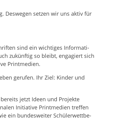
. Des­we­gen set­zen wir uns aktiv für
rif­ten sind ein wich­ti­ges Infor­ma­ti­
uch zukünf­tig so bleibt, enga­giert sich
tive Printmedien.
eben geru­fen. Ihr Ziel: Kin­der und
ie bereits jetzt Ideen und Pro­jekte
­len Initia­tive Print­me­dien tref­fen
e ein bun­des­wei­ter Schü­ler­wett­be­