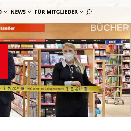
D
NEWS
FÜR MIT­GLIE­DER