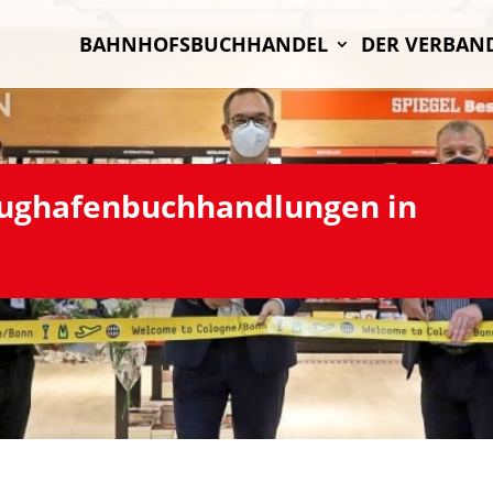
BAHN­HOFS­BUCH­HAN­DEL
DER VER­BAN
g­ha­fen­buch­hand­lun­gen in