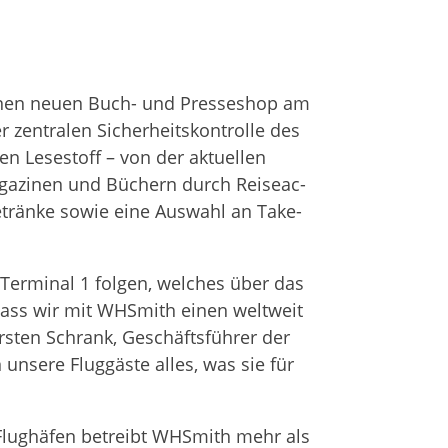
einen neuen Buch- und Pres­se­shop am
en­tra­len Sicher­heits­kon­trolle des
­len Lese­stoff – von der aktu­el­len
aga­zi­nen und Büchern durch Rei­se­ac­
e Getränke sowie eine Aus­wahl an Take-
er­mi­nal 1 fol­gen, wel­ches über das
, dass wir mit WHS­mith einen welt­weit
ors­ten Schrank, Geschäfts­füh­rer der
unsere Flug­gäste alles, was sie für
Flug­hä­fen betreibt WHS­mith mehr als