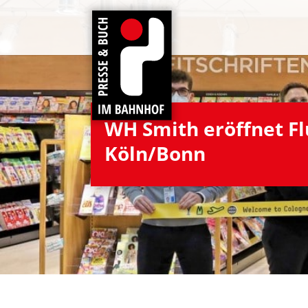
WH Smith eröff­net Flu
Köln/Bonn