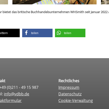
 mehr bie­tet das bri­ti­sche Buch­han­dels­un­ter­neh­men WHS­mith seit Januar 
wit­tern
tei­len
tei­len
akt
Rechtliches
 +49 (0)211 - 49 15 987
Impressum
il:
info@vdbb.de
Datenschutz
aktformular
Cookie-Verwaltung