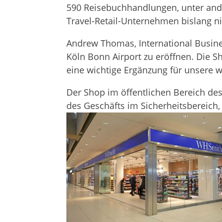
590 Rei­se­buch­hand­lun­gen, unter an
Tra­vel-Retail-Unter­neh­men bis­lang n
Andrew Tho­mas, Inter­na­tio­nal Busi­n
Köln Bonn Air­port zu eröff­nen. Die S
eine wich­tige Ergän­zung für unsere 
Der Shop im öffent­li­chen Bereich des 
des Geschäfts im Sicher­heits­be­reich