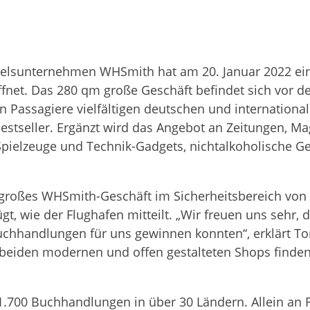
n­dels­un­ter­neh­men WHS­mith hat am 20. Januar 2022 
f­net. Das 280 qm große Geschäft befin­det sich vor der z
n Pas­sa­giere viel­fäl­ti­gen deut­schen und inter­na­tio­na
est­sel­ler. Ergänzt wird das Ange­bot an Zei­tun­gen, M
 Spiel­zeuge und Tech­nik-Gad­gets, nicht­al­ko­ho­li­sch
gro­ßes WHS­mith-Geschäft im Sicher­heits­be­reich von T
fügt, wie der Flug­ha­fen mit­teilt. „Wir freuen uns sehr
se­buch­hand­lun­gen für uns gewin­nen konn­ten“, erklärt T
i­den moder­nen und offen gestal­te­ten Shops fin­den 
.700 Buch­hand­lun­gen in über 30 Län­dern. Allein an 