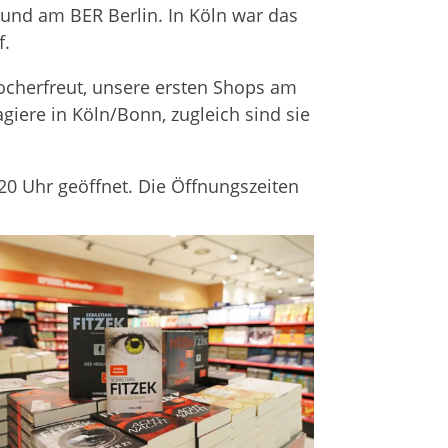
y und am BER Ber­lin. In Köln war das
f.
hoch­er­freut, unsere ers­ten Shops am
a­giere in Köln/Bonn, zugleich sind sie
0 Uhr geöff­net. Die Öff­nungs­zei­ten