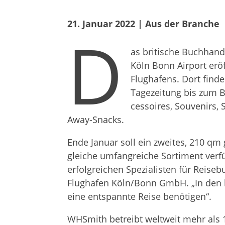
21. Januar 2022
 | 
Aus der Branche
D
as bri­ti­sche Buch­ha
Köln Bonn Air­port eröf
Flug­ha­fens. Dort fin­de
Tage­zei­tung bis zum B
ces­soires, Sou­ve­nirs,
Away-Snacks.
Ende Januar soll ein zwei­tes, 210 qm 
glei­che umfang­rei­che Sor­ti­ment ver­
erfolg­rei­chen Spe­zia­lis­ten für Rei­
Flug­ha­fen Köln/Bonn GmbH. „In den be
eine ent­spannte Reise benötigen“.
WHS­mith betreibt welt­weit mehr als 1