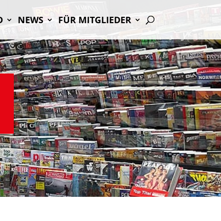
D
NEWS
FÜR MIT­GLIE­DER