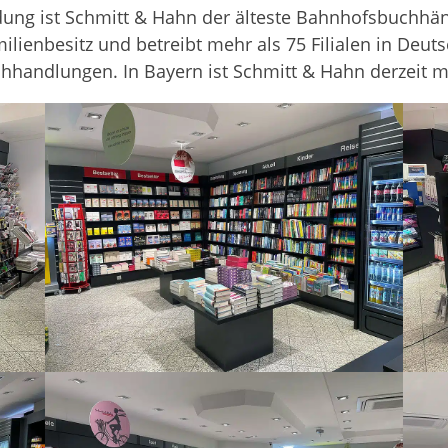
­dung ist Schmitt & Hahn der älteste Bahnhofs­buchhän
li­en­be­sitz und betreibt mehr als 75 Filia­len in Deu
h­hand­lun­gen. In Bay­ern ist Schmitt & Hahn der­zeit mit