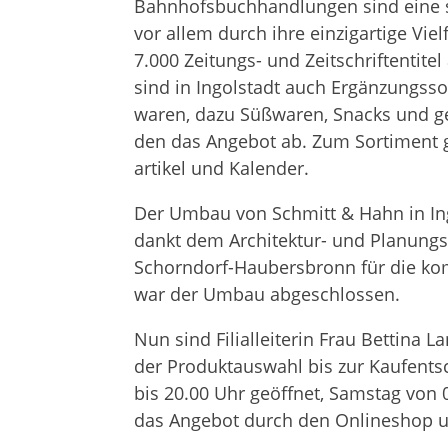
Bahn­hofs­buch­hand­lun­gen sind eine 
vor allem durch ihre ein­zig­ar­tige Viel
7.000 Zei­tungs- und Zeit­schrif­ten­ti­
sind in Ingol­stadt auch Ergän­zungs­so
wa­ren, dazu Süß­wa­ren, Snacks und gek
den das Ange­bot ab. Zum Sor­ti­ment g
ar­ti­kel und Kalender.
Der Umbau von Schmitt & Hahn in Ingol­
dankt dem Archi­tek­tur- und Pla­nungs
Schorn­dorf-Hau­bers­bronn für die ko
war der Umbau abgeschlossen.
Nun sind Fili­al­lei­te­rin Frau Bet­ti
der Pro­dukt­aus­wahl bis zur Kauf­ent­
bis 20.00 Uhr geöff­net, Sams­tag von 
das Ange­bot durch den Online­shop 