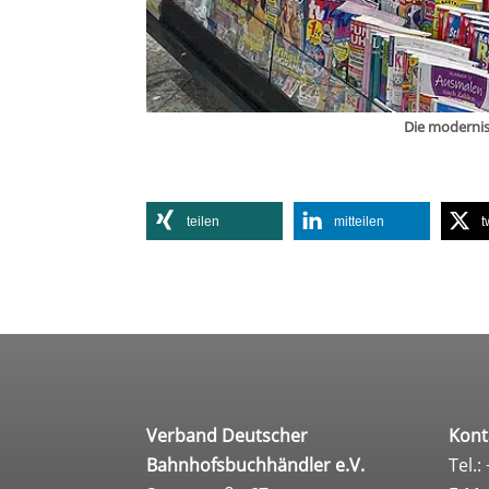
Die moder­ni­
tei­len
mit­tei­len
t
Verband Deutscher
Kont
Bahnhofsbuchhändler e.V.
Tel.: