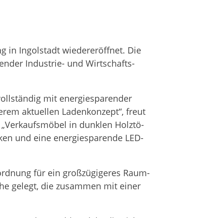
n Ingol­stadt wie­der­eröff­net. Die
en­der Indus­trie- und Wirt­schafts­
­stän­dig mit ener­gie­spa­ren­der
­rem aktu­el­len Laden­kon­zept“, freut
 „Ver­kaufs­mö­bel in dunk­len Holz­tö­
ken und eine ener­gie­spa­rende LED-
ord­nung für ein groß­zü­gi­ge­res Raum­
i­che gelegt, die zusam­men mit einer