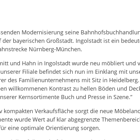
n­den Moder­ni­sie­rung seine Bahn­hofs­buch­hand­lung i
 der baye­ri­schen Groß­stadt. Ingol­stadt ist ein bedeu­t
 Bahn­stre­cke Nürnberg-München.
tt und Hahn in Ingol­stadt wurde neu möbliert und voll
k unse­rer Filiale befin­det sich nun im Ein­klang mit unse
r des Fami­li­en­un­ter­neh­mens mit Sitz in Hei­del­berg.
inen will­kom­me­nen Kon­trast zu hel­len Böden und Dec
unse­rer Kern­sor­ti­mente Buch und Presse in Szene.“
iv kom­pak­ten Ver­kaufs­flä­che sorgt die neue Möbel­an­
­ti­mente wurde Wert auf klar abge­grenzte The­men­be­re
 für eine opti­male Ori­en­tie­rung sorgen.