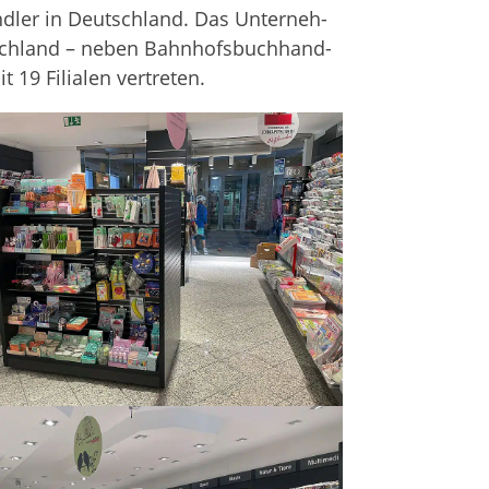
dler in Deutsch­land. Das Unter­neh­
tsch­land – neben Bahn­hofs­buch­hand­
 19 Filia­len vertreten.