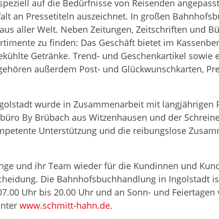
spe­zi­ell auf die Bedürf­nisse von Rei­sen­den ange­pas
­falt an Pres­se­ti­teln aus­zeich­net. In gro­ßen Bahn­hofs
tel aus aller Welt. Neben Zei­tun­gen, Zeit­schrif­ten und 
r­ti­mente zu fin­den: Das Geschäft bie­tet im Kas­sen­b
ühlte Getränke. Trend- und Geschenk­ar­ti­kel sowie eine
ehö­ren außer­dem Post- und Glück­wunsch­kar­ten, Pre­
stadt wurde in Zusam­men­ar­beit mit lang­jäh­ri­gen Pa
­büro By Brü­bach aus Wit­zen­hau­sen und der Schrei­ne
m­pe­tente Unter­stüt­zung und die rei­bungs­lose Zusam
na Lange und ihr Team wie­der für die Kun­din­nen und Kun
schei­dung. Die Bahn­hofs­buch­hand­lung in Ingol­stadt i
07.00 Uhr bis 20.00 Uhr und an Sonn- und Fei­er­ta­gen 
unter
www.schmitt-hahn.de
.