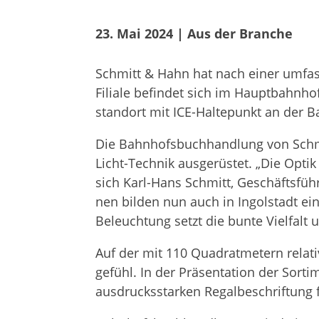
23. Mai 2024
 | 
Aus der Branche
Schmitt & Hahn hat nach einer umfas­se
Filiale befin­det sich im Haupt­bahn­hof
stand­ort mit ICE-Hal­te­punkt an der
Die Bahn­hofs­buch­hand­lung von Schmi
Licht-Tech­nik aus­ge­rüs­tet. „Die Opti
sich Karl-Hans Schmitt, Geschäfts­füh­re
nen bil­den nun auch in Ingol­stadt e
Beleuch­tung setzt die bunte Viel­falt 
Auf der mit 110 Qua­drat­me­tern rela­t
ge­fühl. In der Prä­sen­ta­tion der Sor
aus­drucks­star­ken Regal­be­schrif­tung