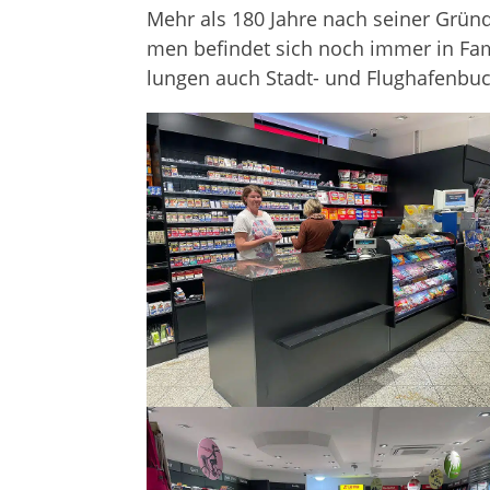
Mehr als 180 Jahre nach sei­ner Grün
men befin­det sich noch immer in Fami­
lun­gen auch Stadt- und Flug­ha­fen­buc