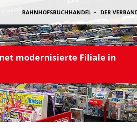
BAHN­HOFS­BUCH­HAN­DEL
DER VER­BAN
et moder­ni­sierte Filiale in