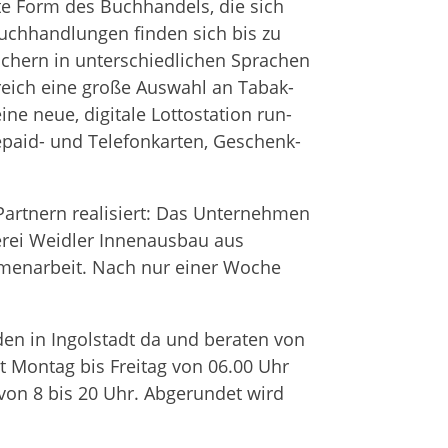
ste Form des Buch­han­dels, die sich
­buch­hand­lun­gen fin­den sich bis zu
Büchern in unter­schied­li­chen Spra­chen
e­reich eine große Aus­wahl an Tabak­
 neue, digi­tale Lot­to­sta­tion run­
paid- und Tele­fon­kar­ten, Geschenk­
rt­nern rea­li­siert: Das Unter­neh­men
­rei Weid­ler Innen­aus­bau aus
­men­ar­beit. Nach nur einer Woche
­den in Ingol­stadt da und bera­ten von
st Mon­tag bis Frei­tag von 06.00 Uhr
von 8 bis 20 Uhr. Abge­run­det wird