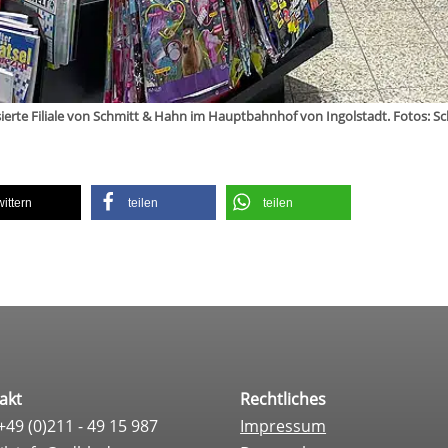
sierte Filiale von Schmitt & Hahn im Haupt­bahn­hof von Ingol­stadt. Fotos: 
wit­tern
tei­len
tei­len
akt
Rechtliches
 +49 (0)211 - 49 15 987
Impressum