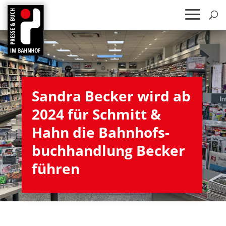
San­dra Becker wird ab
2024 für Schmitt &
Hahn die Bahn­hofs­
buch­hand­lung Becker
führen