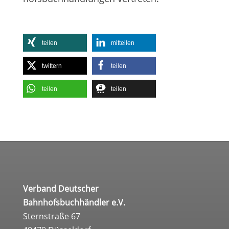
tei­len
mit­tei­len
twit­tern
tei­len
tei­len
tei­len
Verband Deutscher
Bahnhofsbuchhändler e.V.
Sternstraße 67