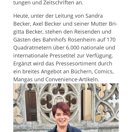
tun­gen und Zeit­schrif­ten an.
Heute, unter der Lei­tung von San­dra
Becker, Axel Becker und sei­ner Mut­ter Bri­
gitta Becker, ste­hen den Rei­sen­den und
Gäs­ten des Bahn­hofs Rosen­heim auf 170
Qua­drat­me­tern über 6.000 natio­nale und
inter­na­tio­nale Pres­se­ti­tel zur Ver­fü­gung.
Ergänzt wird das Pres­se­sor­ti­ment durch
ein brei­tes Ange­bot an Büchern, Comics,
Man­gas und Convenience-Artikeln.