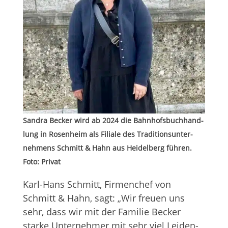
San­dra Becker wird ab 2024 die Bahn­hofs­buch­hand­
lung in Rosen­heim als Filiale des Tra­di­ti­ons­un­ter­
neh­mens Schmitt & Hahn aus Hei­del­berg füh­ren.
Foto: Privat
Karl-Hans Schmitt, Fir­men­chef von
Schmitt & Hahn, sagt: „Wir freuen uns
sehr, dass wir mit der Fami­lie Becker
starke Unter­neh­mer mit sehr viel Lei­den­