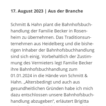
17. August 2023
 | 
Aus der Branche
Schmitt & Hahn plant die Bahn­hofs­buch­
hand­lung der Fami­lie Becker in Rosen­
heim zu über­neh­men. Das Tra­di­ti­ons­un­
ter­neh­men aus Hei­del­berg und die bis­he­
ri­gen Inha­ber der Bahn­hofs­buch­hand­lung
sind sich einig. Vor­be­halt­lich der Zustim­
mung des Ver­mie­ters legt Fami­lie Becker
ihre Bahn­hofs­buch­hand­lung zum
01.01.2024 in die Hände von Schmitt &
Hahn. „Alters­be­dingt und auch aus
gesund­heit­li­chen Grün­den habe ich mich
dazu ent­schlos­sen unsere Bahn­hofs­buch­
hand­lung abzu­ge­ben“, erläu­tert Bri­gitta