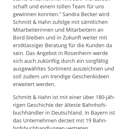
schaft und einem tol­len Team für uns
gewin­nen konn­ten.“ San­dra Becker wird
Schmitt & Hahn zufolge mit sämt­li­chen
Mit­ar­bei­te­rin­nen und Mit­ar­bei­tern an
Bord blei­ben und in Zukunft wei­ter mit
erst­klas­si­ger Bera­tung für die Kun­den da
sein. Das Ange­bot in Rosen­heim werde
sich auch zukünf­tig durch ein sorg­fäl­tig
aus­ge­wähl­tes Sor­ti­ment aus­zeich­nen und
soll zudem um tren­dige Geschenk­ideen
erwei­tert werden.
Schmitt & Hahn ist mit einer über 180-jäh­
ri­gen Geschichte der älteste Bahnhofs­
buchhändler in Deutsch­land. In Bay­ern ist
das Unter­neh­men der­zeit mit 19 Bahn­
hofs­buch­hand­lun­gen vertreten.