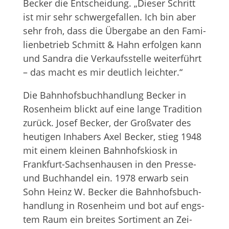
Becker die Ent­schei­dung. „Die­ser Schritt
ist mir sehr schwer­ge­fal­len. Ich bin aber
sehr froh, dass die Über­gabe an den Fami­
li­en­be­trieb Schmitt & Hahn erfol­gen kann
und San­dra die Ver­kaufs­stelle wei­ter­führt
– das macht es mir deut­lich leichter.“
Die Bahn­hofs­buch­hand­lung Becker in
Rosen­heim blickt auf eine lange Tra­di­tion
zurück. Josef Becker, der Groß­va­ter des
heu­ti­gen Inha­bers Axel Becker, stieg 1948
mit einem klei­nen Bahn­hofs­ki­osk in
Frank­furt-Sach­sen­hau­sen in den Presse-
und Buch­han­del ein. 1978 erwarb sein
Sohn Heinz W. Becker die Bahn­hofs­buch­
hand­lung in Rosen­heim und bot auf engs­
tem Raum ein brei­tes Sor­ti­ment an Zei­