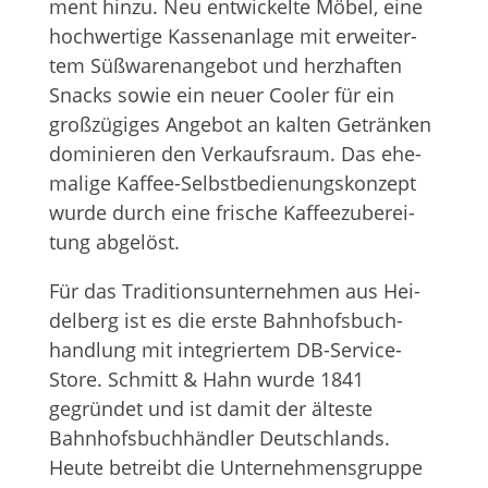
ment hinzu. Neu ent­wi­ckelte Möbel, eine
hoch­wer­tige Kas­sen­an­lage mit erwei­ter­
tem Süß­wa­ren­an­ge­bot und herz­haf­ten
Snacks sowie ein neuer Coo­ler für ein
groß­zü­gi­ges Ange­bot an kal­ten Geträn­ken
domi­nie­ren den Ver­kaufs­raum. Das ehe­
ma­lige Kaf­fee-Selbst­be­die­nungs­kon­zept
wurde durch eine fri­sche Kaf­fee­zu­be­rei­
tung abgelöst.
Für das Tra­di­ti­ons­un­ter­neh­men aus Hei­
del­berg ist es die erste Bahn­hofs­buch­
hand­lung mit inte­grier­tem DB-Ser­vice-
Store. Schmitt & Hahn wurde 1841
gegrün­det und ist damit der älteste
Bahnhofs­buchhändler Deutsch­lands.
Heute betreibt die Unter­neh­mens­gruppe