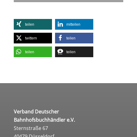
tei­len
mit­tei­len
twit­tern
tei­len
tei­len
tei­len
Verband Deutscher
Bahnhofsbuchhändler e.V.
Sternstraße 67
40479 Düsseldorf