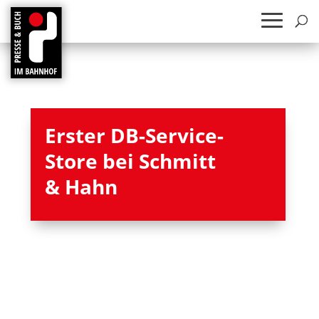
Ers­ter DB-Ser­vice-
Store bei Schmitt
& Hahn