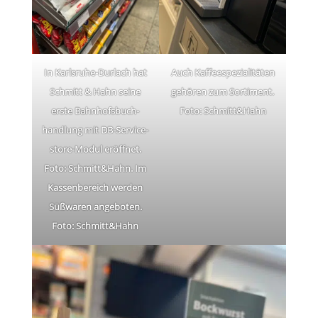
In Karls­ruhe-Dur­lach hat
Auch Kaf­fee­spe­zia­li­tä­ten
Schmitt & Hahn seine
gehö­ren zum Sor­ti­ment.
erste Bahn­hofs­buch­
Foto: Schmitt&Hahn
hand­lung mit DB-Ser­vice­
s­tore-Modul eröff­net.
Foto: Schmitt&Hahn. Im
Kas­sen­be­reich wer­den
Süß­wa­ren ange­bo­ten.
Foto: Schmitt&Hahn