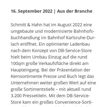
16. September 2022
 | 
Aus der Branche
Schmitt & Hahn hat im August 2022 eine
umge­baute und moder­ni­sierte Bahn­hofs­
buch­hand­lung im Bahn­hof Karls­ruhe-Dur­
lach eröff­net. Ein opti­mier­ter Laden­bau
nach dem Kon­zept von DB-Ser­vice-Store
hielt beim Umbau Ein­zug auf die rund
100qm große Ver­kaufs­flä­che direkt am
Haupt­ein­gang. Bei der Prä­sen­ta­tion der
Kern­sor­ti­mente Presse und Buch legt das
Unter­neh­men wei­ter gro­ßen Wert auf eine
große Sor­ti­ments­tiefe – mit aktu­ell rund
3.200 Pres­se­ti­teln. Mit dem DB-Ser­vice-
Store kam ein gro­ßes Con­ve­ni­ence-Sor­ti­