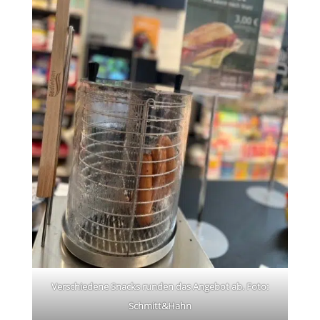
Ver­schie­dene Snacks run­den das Ange­bot ab. Foto:
Schmitt&Hahn