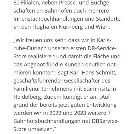
80 Filia­len, neben Presse- und Buch­ge­
schäf­ten an Bahn­hö­fen auch meh­rere
Innen­stadt­buch­hand­lun­gen und Stand­orte
an den Flug­hä­fen Nürn­berg und Wien.
„Wir freuen uns sehr, dass wir in Karls­
ruhe-Dur­lach unse­ren ers­ten DB-Ser­vice-
Store rea­li­sie­ren und damit die Flä­che und
das Ange­bot für die Kun­den deut­lich opti­
mie­ren konn­ten“, sagt Karl-Hans Schmitt,
geschäfts­füh­ren­der Gesell­schaf­ter des
Fami­li­en­un­ter­neh­mens mit Stamm­sitz in
Hei­del­berg. Zudem kün­digt er an: „Auf­
grund der bereits jetzt guten Ent­wick­lung
wer­den wir in 2022 und 2023 wei­tere 7
Bahn­hofs­buch­hand­lun­gen mit DBSer­vice-
Store umsetzen.“