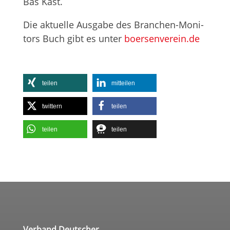
Bas Kast.
Die aktu­elle Aus­gabe des Bran­chen-Moni­
tors Buch gibt es unter
boersenverein.de
tei­len
mit­tei­len
twit­tern
tei­len
tei­len
tei­len
Verband Deutscher