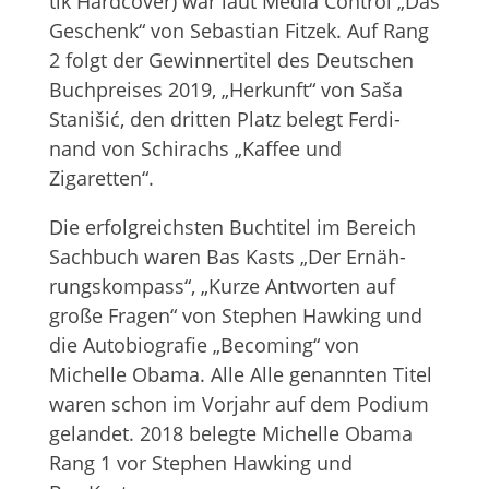
tik Hard­co­ver) war laut Media Con­trol „Das
Geschenk“ von Sebas­tian Fit­zek. Auf Rang
2 folgt der Gewin­ner­ti­tel des Deut­schen
Buch­prei­ses 2019, „Her­kunft“ von Saša
Sta­nišić, den drit­ten Platz belegt Fer­di­
nand von Schirachs „Kaf­fee und
Zigaretten“.
Die erfolg­reichs­ten Buch­ti­tel im Bereich
Sach­buch waren Bas Kasts „Der Ernäh­
rungs­kom­pass“, „Kurze Ant­wor­ten auf
große Fra­gen“ von Ste­phen Haw­king und
die Auto­bio­gra­fie „Beco­ming“ von
Michelle Obama. Alle Alle genann­ten Titel
waren schon im Vor­jahr auf dem Podium
gelan­det. 2018 belegte Michelle Obama
Rang 1 vor Ste­phen Haw­king und