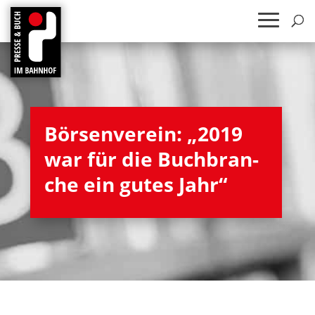
Bör­sen­ver­ein: „2019
war für die Buch­bran­
che ein gutes Jahr“