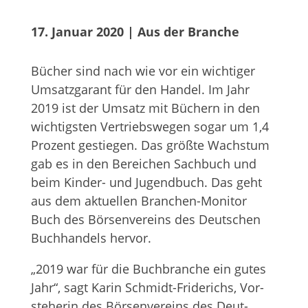
17. Januar 2020
 | 
Aus der Branche
Bücher sind nach wie vor ein wich­ti­ger
Umsatz­ga­rant für den Han­del. Im Jahr
2019 ist der Umsatz mit Büchern in den
wich­tigs­ten Ver­triebs­we­gen sogar um 1,4
Pro­zent gestie­gen. Das größte Wachs­tum
gab es in den Berei­chen Sach­buch und
beim Kin­der- und Jugend­buch. Das geht
aus dem aktu­el­len Bran­chen-Moni­tor
Buch des Bör­sen­ver­eins des Deut­schen
Buch­han­dels hervor.
„2019 war für die Buch­bran­che ein gutes
Jahr“, sagt Karin Schmidt-Fri­de­richs, Vor­
ste­he­rin des Bör­sen­ver­eins des Deut­