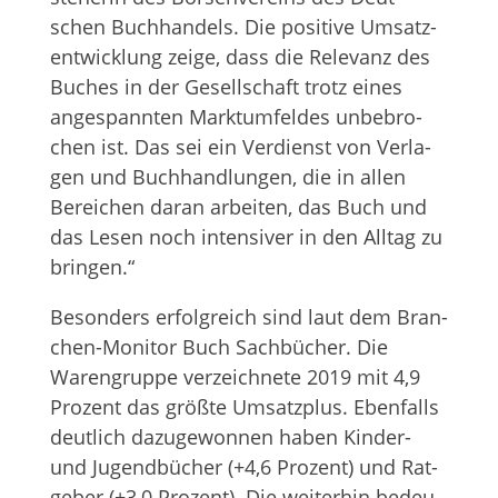
schen Buch­han­dels. Die posi­tive Umsatz­
ent­wick­lung zeige, dass die Rele­vanz des
Buches in der Gesell­schaft trotz eines
ange­spann­ten Markt­um­fel­des unbe­bro­
chen ist. Das sei ein Ver­dienst von Ver­la­
gen und Buch­hand­lun­gen, die in allen
Berei­chen daran arbei­ten, das Buch und
das Lesen noch inten­si­ver in den All­tag zu
bringen.“
Beson­ders erfolg­reich sind laut dem Bran­
chen-Moni­tor Buch Sach­bü­cher. Die
Waren­gruppe ver­zeich­nete 2019 mit 4,9
Pro­zent das größte Umsatz­plus. Eben­falls
deut­lich dazu­ge­won­nen haben Kin­der-
und Jugend­bü­cher (+4,6 Pro­zent) und Rat­
ge­ber (+3,0 Pro­zent). Die wei­ter­hin bedeu­