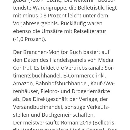
tendste Waren­gruppe, die Bel­le­tris­tik, liegt
mit minus 0,8 Pro­zent leicht unter dem
Vor­jah­res­er­geb­nis. Rück­läu­fig waren
ebenso die Umsätze mit Rei­se­li­te­ra­tur
(-1,0 Prozent).
Der Bran­chen-Moni­tor Buch basiert auf
den Daten des Han­dels­pa­nels von Media
Con­trol. Es bil­det die Ver­triebs­ka­näle Sor­
ti­ments­buch­han­del, E‑Commerce inkl.
Ama­zon, Bahn­hofs­buch­han­del, Kauf-/Wa­
ren­häu­ser, Elek­tro- und Dro­ge­rie­märkte
ab. Das Direkt­ge­schäft der Ver­lage, der
Ver­sand­buch­han­del, sons­tige Ver­kaufs­
stel­len und Buch­ge­mein­schaf­ten.
Der meist­ver­kaufte Roman 2019 (Bel­le­tris­