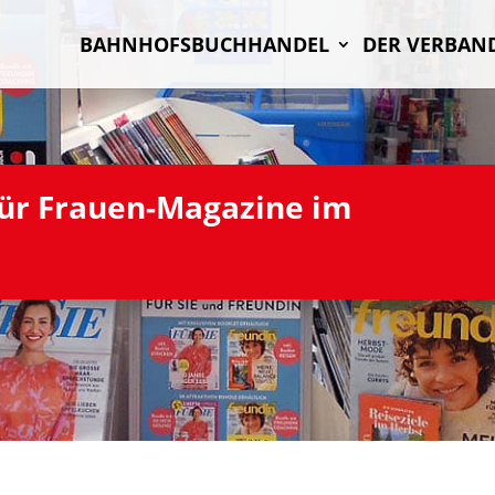
BAHN­HOFS­BUCH­HAN­DEL
DER VER­BAN
 für Frauen-Maga­zine im
l