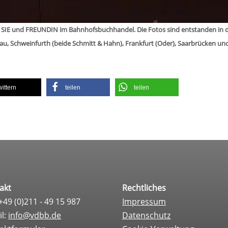
FÜR SIE und FREUNDIN im Bahn­hofs­buch­han­del. Die Fotos sind ent­stan­den in 
­dau, Schwein­furth (beide Schmitt & Hahn), Frank­furt (Oder), Saar­brü­cken u
wit­tern
tei­len
tei­len
akt
Rechtliches
 +49 (0)211 - 49 15 987
Impressum
il:
info@vdbb.de
Datenschutz