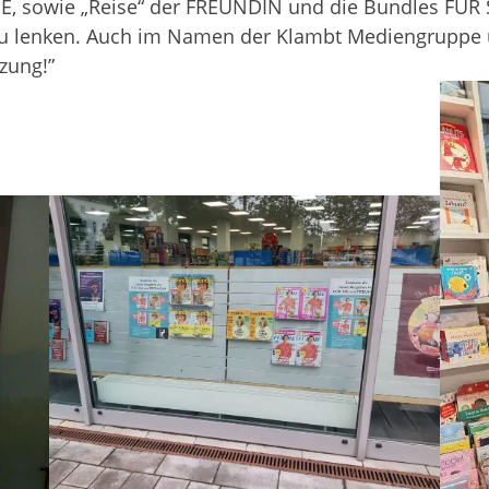
SIE, sowie „Reise“ der FREUNDIN und die Bund­les FÜR 
zu len­ken. Auch im Namen der Klambt Medi­en­gruppe
zung!”