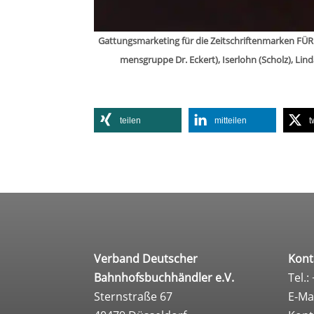
Gat­tungs­mar­ke­ting für die Zeit­schrif­ten­mar­ken 
mens­gruppe Dr. Eckert), Iser­lohn (Scholz), Lin
tei­len
mit­tei­len
t
Verband Deutscher
Kont
Bahnhofsbuchhändler e.V.
Tel.:
Sternstraße 67
E-Ma