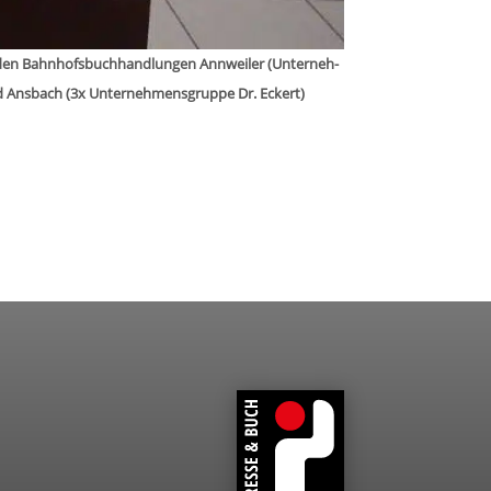
den Bahn­hofs­buch­hand­lun­gen Ann­wei­ler (Unter­neh­
nd Ans­bach (3x Unter­neh­mens­gruppe Dr. Eckert)