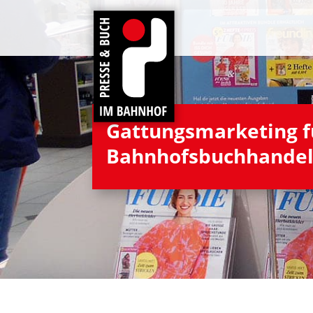
Gat­tungs­mar­ke­ting
Bahnhofsbuchhande