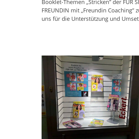
Book­let-The­men „Stri­cken“ der FÜR 
FREUNDIN mit „Freun­din Coa­ching“ 
uns für die Unter­stüt­zung und Umset