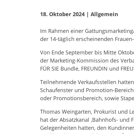
18. Oktober 2024
 | 
Allgemein
Im Rah­men einer Gat­tungs­mar­ke­ting­
der 14-täg­lich erschei­nen­den Fraue
Von Ende Sep­tem­ber bis Mitte Okto­ber
der Mar­ke­ting-Kom­mis­sion des Ver­ba
FÜR SIE Bundle, FREUNDIN und FREU
Teil­neh­mende Ver­kaufs­stel­len hat­
Schau­fens­ter und Pro­mo­tion-Berei­che 
oder Pro­mo­ti­ons­be­reich, sowie Sta­pe
Tho­mas Wein­gar­ten, Pro­ku­rist und L
hat der Absatz­ka­nal ‚Bahn­hofs- und F
Gele­gen­hei­ten hat­ten, den Kun­din­ne