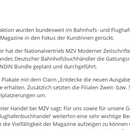
ak­tion wur­den bun­des­weit im Bahn­hofs- und Flug­ha­f
n-Maga­zine in den Fokus der Kun­din­nen gerückt.
 hat der Natio­nal­ver­trieb MZV Moder­ner Zeit­schrif­t
n­des Deut­scher Bahnhofs­buchhändler die Gat­tungs­mar­
NDIN Bundle geplant und durchgeführt.
ten Pla­kate mit dem Claim „Ent­de­cke die neuen Aus­g
erhal­ten. Zusätz­lich setz­ten die Filia­len Zweit- bzw. S
l­plat­zie­run­gen um.
ei­ter Han­del bei MZV sagt: Für uns sowie für unsere Ge
lug­ha­fen­buch­han­del‘ wei­ter­hin eine sehr wich­tige 
n die Viel­fäl­tig­keit der Maga­zine auf­zei­gen zu kön­ne