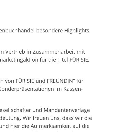
en­buch­han­del beson­dere High­lights
en Ver­trieb in Zusam­men­ar­beit mit
ke­ting­ak­tion für die Titel FÜR SIE,
a­ben von FÜR SIE und FREUNDIN“ für
on­der­prä­sen­ta­tio­nen im Kas­sen-
sell­schaf­ter und Man­dan­ten­ver­lage
Bedeu­tung. Wir freuen uns, dass wir die
n und hier die Auf­merk­sam­keit auf die