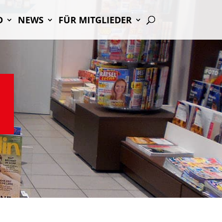
D
NEWS
FÜR MIT­GLIE­DER