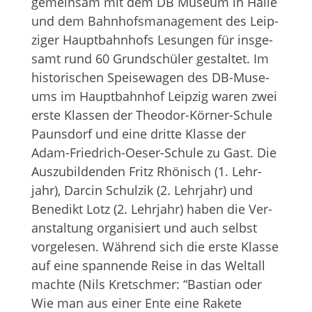
gemein­sam mit dem DB Museum in Halle
und dem Bahn­hofs­ma­nage­ment des Leip­
zi­ger Haupt­bahn­hofs Lesun­gen für ins­ge­
samt rund 60 Grund­schü­ler gestal­tet. Im
his­to­ri­schen Spei­se­wa­gen des DB-Muse­
ums im Haupt­bahn­hof Leip­zig waren zwei
erste Klas­sen der Theo­dor-Kör­ner-Schule
Pauns­dorf und eine dritte Klasse der
Adam-Fried­rich-Oeser-Schule zu Gast. Die
Aus­zu­bil­den­den Fritz Rhö­nisch (1. Lehr­
jahr), Dar­cin Schul­zik (2. Lehr­jahr) und
Bene­dikt Lotz (2. Lehr­jahr) haben die Ver­
an­stal­tung orga­ni­siert und auch selbst
vor­ge­le­sen. Wäh­rend sich die erste Klasse
auf eine span­nende Reise in das Welt­all
machte (Nils Kret­schmer: “Bas­tian oder
Wie man aus einer Ente eine Rakete