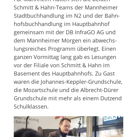
Schmitt & Hahn-Teams der Mann­hei­mer
Stadt­buch­hand­lung im N2 und der Bahn­
hofs­buch­hand­lung im Haupt­bahn­hof
gemein­sam mit der DB InfraGO AG und
dem Mann­hei­mer Mor­gen ein abwechs­
lungs­rei­ches Pro­gramm über­legt. Einen
gan­zen Vor­mit­tag lang gab es Lesun­gen
vor der Filiale von Schmitt & Hahn im
Base­ment des Haupt­bahn­hofs. Zu Gast
waren die Johan­nes-Kepp­ler-Grund­schule,
die Mozart­schule und die Albrecht-Dürer
Grund­schule mit mehr als einem Dut­zend
Schulklassen.