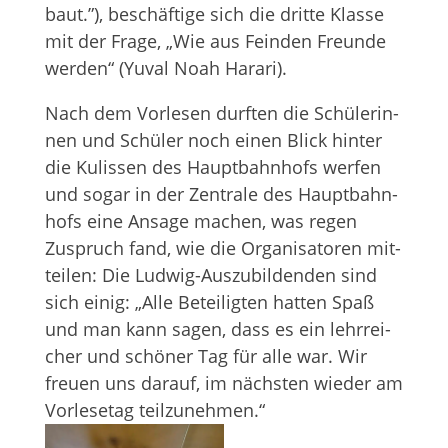
baut.”), beschäf­tige sich die dritte Klasse
mit der Frage, „Wie aus Fein­den Freunde
wer­den“ (Yuval Noah Harari).
Nach dem Vor­le­sen durf­ten die Schü­le­rin­
nen und Schü­ler noch einen Blick hin­ter
die Kulis­sen des Haupt­bahn­hofs wer­fen
und sogar in der Zen­trale des Haupt­bahn­
hofs eine Ansage machen, was regen
Zuspruch fand, wie die Orga­ni­sa­to­ren mit­
tei­len: Die Lud­wig-Aus­zu­bil­den­den sind
sich einig: „Alle Betei­lig­ten hat­ten Spaß
und man kann sagen, dass es ein lehr­rei­
cher und schö­ner Tag für alle war. Wir
freuen uns dar­auf, im nächs­ten wie­der am
Vor­le­se­tag teilzunehmen.“