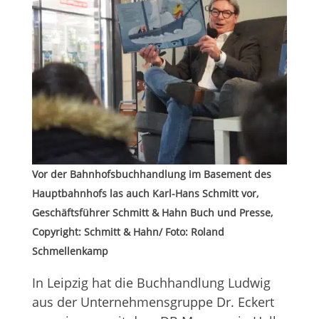
Vor der Bahn­hofs­buch­hand­lung im Base­ment des
Haupt­bahn­hofs las auch Karl-Hans Schmitt vor,
Geschäfts­füh­rer Schmitt & Hahn Buch und Presse,
Copy­right: Schmitt & Hahn/ Foto: Roland
Schmellenkamp
In Leip­zig hat die Buch­hand­lung Lud­wig
aus der Unter­neh­mens­gruppe Dr. Eckert