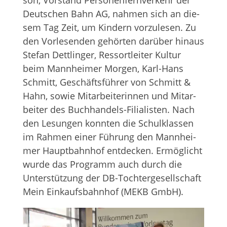
Deut­schen Bahn AG, nah­men sich an die­
sem Tag Zeit, um Kin­dern vor­zu­le­sen. Zu
den Vor­le­sen­den gehör­ten dar­über hin­aus
Ste­fan Dett­lin­ger, Res­sort­lei­ter Kul­tur
beim Mann­hei­mer Mor­gen, Karl-Hans
Schmitt, Geschäfts­füh­rer von Schmitt &
Hahn, sowie Mit­ar­bei­te­rin­nen und Mit­ar­
bei­ter des Buch­han­dels-Filia­lis­ten. Nach
den Lesun­gen konn­ten die Schul­klas­sen
im Rah­men einer Füh­rung den Mann­hei­
mer Haupt­bahn­hof ent­de­cken. Ermög­licht
wurde das Pro­gramm auch durch die
Unter­stüt­zung der DB-Toch­ter­ge­sell­schaft
Mein Ein­kaufs­bahn­hof (MEKB GmbH).