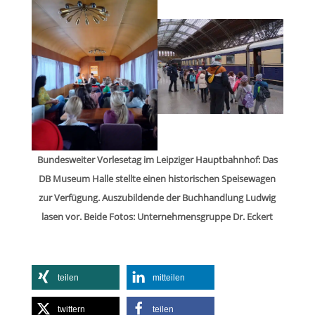
Bun­des­wei­ter Vor­le­se­tag im Leip­zi­ger Haupt­bahn­hof: Das
DB Museum Halle stellte einen his­to­ri­schen Spei­se­wa­gen
zur Ver­fü­gung. Aus­zu­bil­dende der Buch­hand­lung Lud­wig
lasen vor. Beide Fotos: Unter­neh­mens­gruppe Dr. Eckert
tei­len
mit­tei­len
twit­tern
tei­len