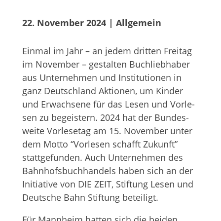
22. November 2024
 | 
Allgemein
Ein­mal im Jahr – an jedem drit­ten Frei­tag
im Novem­ber – gestal­ten Buch­lieb­ha­ber
aus Unter­neh­men und Insti­tu­tio­nen in
ganz Deutsch­land Aktio­nen, um Kin­der
und Erwach­sene für das Lesen und Vor­le­
sen zu begeis­tern. 2024 hat der Bun­des­
weite Vor­le­se­tag am 15. Novem­ber unter
dem Motto “Vor­le­sen schafft Zukunft”
statt­ge­fun­den. Auch Unter­neh­men des
Bahn­hofs­buch­han­dels haben sich an der
Initia­tive von DIE ZEIT, Stif­tung Lesen und
Deut­sche Bahn Stif­tung beteiligt.
Für Mann­heim hat­ten sich die bei­den