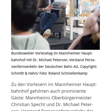
Bun­des­wei­ter Vor­le­se­tag im Mann­hei­mer Haupt­
bahn­hof mit Dr. Michael Peter­son, Vor­stand Per­so­
nen­fern­ver­kehr der Deut­schen Bahn AG. Copy­right:
Schmitt & Hahn/ Foto: Roland Schmellenkamp
Zu den Vor­le­sern im Mann­hei­mer Haupt­
bahn­hof gehör­ten auch pro­mi­nente
Gäste: Mann­heims Ober­bür­ger­meis­ter
Chris­tian Specht und Dr. Michael Peter­
son, Vor­stand Per­so­nen­fern­ver­kehr der