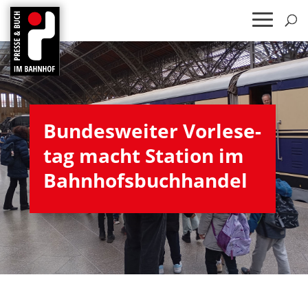
Bun­des­wei­ter Vor­le­se­
tag macht Sta­tion im
Bahnhofsbuchhandel