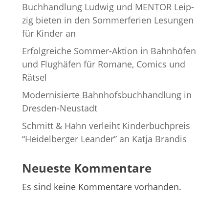
Buch­hand­lung Lud­wig und MENTOR Leip­
zig bie­ten in den Som­mer­fe­rien Lesun­gen
für Kin­der an
Erfolg­rei­che Som­mer-Aktion in Bahn­hö­fen
und Flug­hä­fen für Romane, Comics und
Rätsel
Moder­ni­sierte Bahn­hofs­buch­hand­lung in
Dresden-Neustadt
Schmitt & Hahn ver­leiht Kin­der­buch­preis
“Hei­del­ber­ger Lean­der” an Katja Brandis
Neueste Kommentare
Es sind keine Kommentare vorhanden.